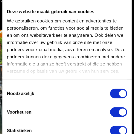
Wij werken landelijk!
Deze website maakt gebruik van cookies
We gebruiken cookies om content en advertenties te
personaliseren, om functies voor social media te bieden
en om ons websiteverkeer te analyseren. Ook delen we
informatie over uw gebruik van onze site met onze
partners voor social media, adverteren en analyse. Deze
partners kunnen deze gegevens combineren met andere
informatie die u aan ze heeft verstrekt of die ze hebben
verzameld op basis van uw gebruik van hun services.
T
Noodzakelijk
o
e
s
Voorkeuren
t
e
m
Statistieken