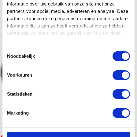
informatie over uw gebruik van onze site met onze
partners voor social media, adverteren en analyse. Deze
partners kunnen deze gegevens combineren met andere
informatie die u aan ze heeft verstrekt of die ze hebben
verzameld op basis van uw gebruik van hun services.
T
Noodzakelijk
o
e
s
Voorkeuren
t
e
m
Statistieken
m
i
Marketing
n
g
s