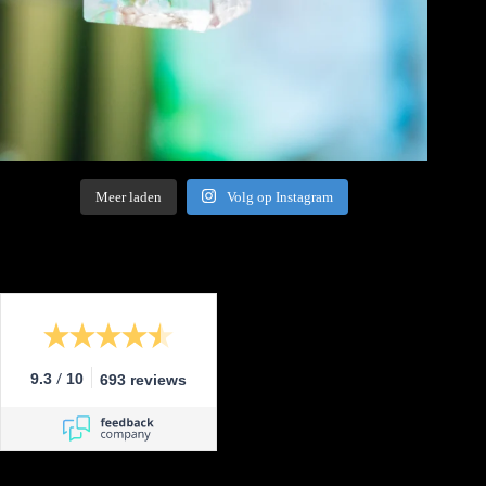
Meer laden
Volg op Instagram
/
9.3
10
693 reviews