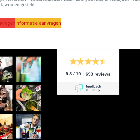
jk worden gesteld.
nvragen
Informatie aanvragen
/
9.3
10
693 reviews