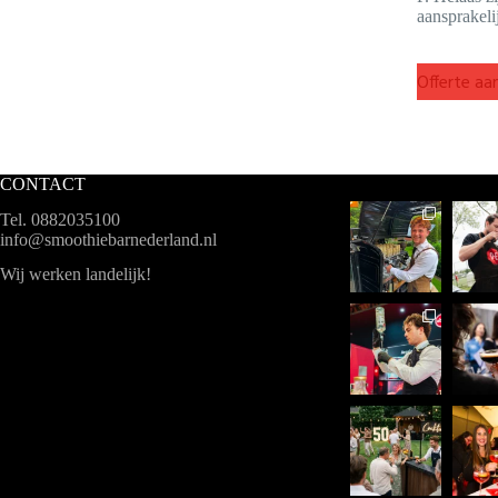
aansprakeli
e
c
t
Offerte aa
i
e
CONTACT
Tel. 0882035100
info@smoothiebarnederland.nl
Wij werken landelijk!