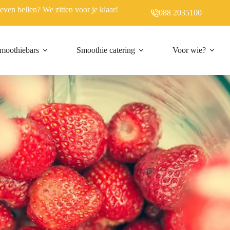
r even bellen? We zitten voor je klaar!
088 2035100
moothiebars
Smoothie catering
Voor wie?