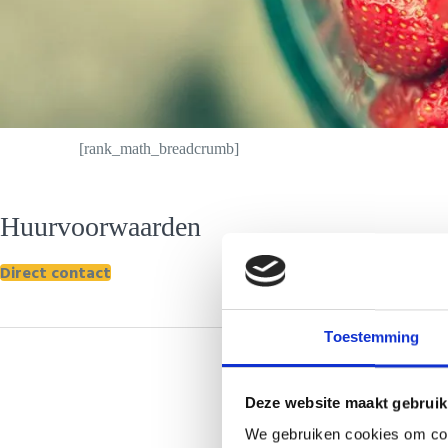
[rank_math_breadcrumb]
Huurvoorwaarden
A. De beve
Direct contact
B. De gege
smoothies z
C. Indien 
Toestemming
tijdens op-
D. De veili
Deze website maakt gebruik
E. Eventuel
huurder. Di
We gebruiken cookies om cont