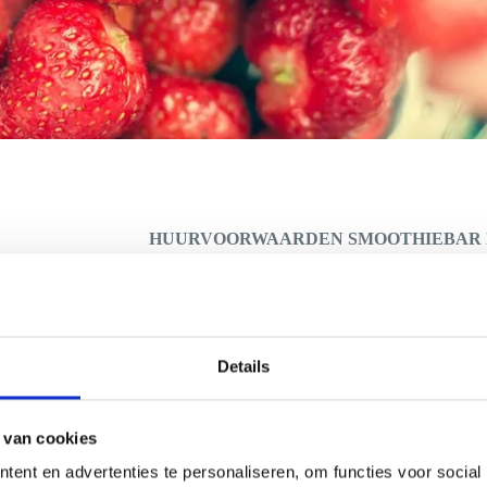
HUURVOORWAARDEN SMOOTHIEBAR
stiging dient binnen 7 dagen na dagtekening getekend door de huurder
ven huurprijs per evenement is gebaseerd op het aantal smoothies dat
al een aparte prijs per smoothie gerekend worden in overleg.
de Smoothiebar moet worden opgebouwd anders dan gelijkvloers of de l
Details
en afbreken, dient u dit kenbaar te maken.
gheid van het personeel dient gewaarborgd te zijn.
 van cookies
e schade aan de Smoothiebar, welke niet door het personeel wordt ve
t in redelijkheid en in verhouding tot de schade.
ent en advertenties te personaliseren, om functies voor social