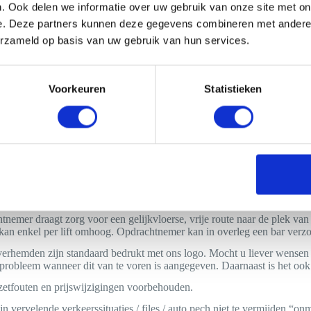
der dient te zorgen voor voldoende parkeergelegenheid voor bestelbus
. Ook delen we informatie over uw gebruik van onze site met on
r parkeren worden doorberekend aan de huurder.
e. Deze partners kunnen deze gegevens combineren met andere i
erzameld op basis van uw gebruik van hun services.
rt u langer dan 2 maanden voor aanvang van de huurperiode, dan word
rd.
rt u korter dan 2 maanden voor aanvang van de huurperiode, dan dien
Voorkeuren
Statistieken
t u korter dan 2 weken voor aanvang van de huurperiode, dan dient de
t u korter dan 3 dagen voor aanvang van de huurperiode, dan dient de
niet-betalen door de opdrachtgever zijn incassokosten voor rekening va
neer mocht blijken dat door het gedrag van de gasten het personeel e
t, en de huurder ondanks meldingen van de medewerkers verzuimt de situ
ode als beëindigd te beschouwen. Restitutie van de huursom is dan uit
atuur zal op de huurder worden verhaald.
nemer draagt zorg voor een gelijkvloerse, vrije route naar de plek va
an enkel per lift omhoog. Opdrachtnemer kan in overleg een bar verz
rhemden zijn standaard bedrukt met ons logo. Mocht u liever wensen 
probleem wanneer dit van te voren is aangegeven. Daarnaast is het ook
etfouten en prijswijzigingen voorbehouden.
ijn vervelende verkeerssituaties / files / auto pech niet te vermijden “