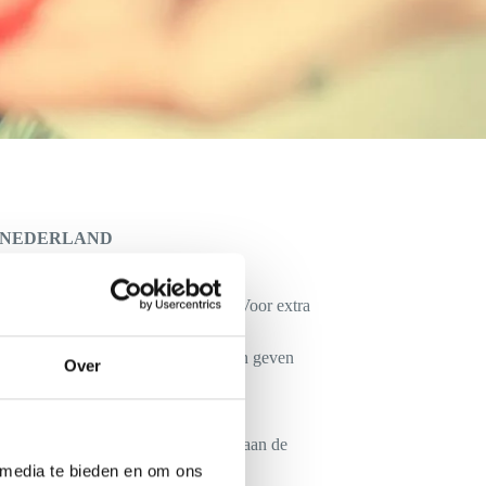
 NEDERLAND
 geretourneerd te worden.
 maximaal geschonken kan worden. Voor extra
ocatie anderzijds moeilijkheden kan geven
Over
roorzaakt, zal worden doorberekend aan de
 media te bieden en om ons