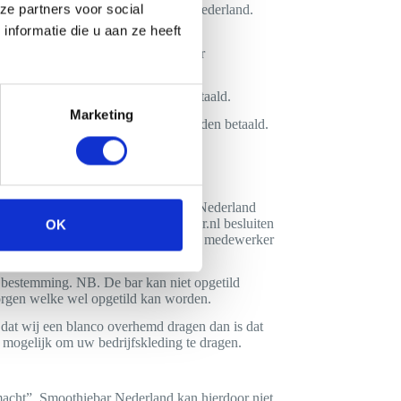
 en/of aanhanger van Smoothiebar Nederland.
ze partners voor social
nformatie die u aan ze heeft
t de gehele huursom aan de huurder
t 25% van de huursom te worden betaald.
Marketing
 50 % van de gehele huursom te worden betaald.
 gehele huursom te worden betaald.
n de opdrachtgever.
n/of het materiaal van Smoothiebar Nederland
atie te verbeteren, kan Smoothiebar.nl besluiten
OK
gesloten. Eventuele schade/letsel aan medewerker
n bestemming. NB. De bar kan niet opgetild
orgen welke wel opgetild kan worden.
dat wij een blanco overhemd dragen dan is dat
 mogelijk om uw bedrijfskleding te dragen.
onmacht”. Smoothiebar Nederland kan hierdoor niet