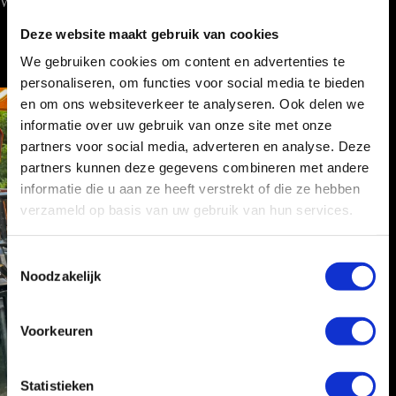
Wij werken landelijk!
Deze website maakt gebruik van cookies
We gebruiken cookies om content en advertenties te
personaliseren, om functies voor social media te bieden
en om ons websiteverkeer te analyseren. Ook delen we
informatie over uw gebruik van onze site met onze
partners voor social media, adverteren en analyse. Deze
partners kunnen deze gegevens combineren met andere
informatie die u aan ze heeft verstrekt of die ze hebben
verzameld op basis van uw gebruik van hun services.
T
Noodzakelijk
o
e
s
Voorkeuren
t
e
m
Statistieken