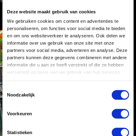
Wij werken landelijk!
Deze website maakt gebruik van cookies
We gebruiken cookies om content en advertenties te
personaliseren, om functies voor social media te bieden
en om ons websiteverkeer te analyseren. Ook delen we
informatie over uw gebruik van onze site met onze
partners voor social media, adverteren en analyse. Deze
partners kunnen deze gegevens combineren met andere
informatie die u aan ze heeft verstrekt of die ze hebben
verzameld op basis van uw gebruik van hun services.
T
Noodzakelijk
o
e
s
Voorkeuren
t
e
m
Statistieken