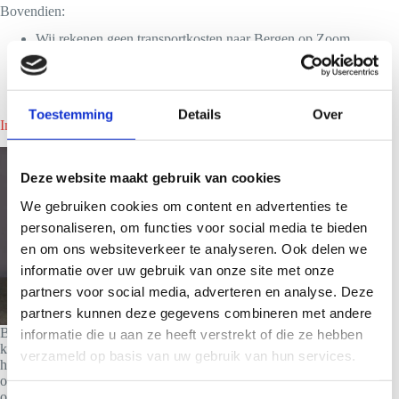
Bovendien:
Wij rekenen geen transportkosten naar Bergen op Zoom
Wij de scherpste huurtarieven hanteren>
Nou eenmaal de lekkerste smoothies maken>
Toestemming
Details
Over
In Bergen op Zoom direct een smoothiebar huren?
Deze website maakt gebruik van cookies
We gebruiken cookies om content en advertenties te
personaliseren, om functies voor social media te bieden
en om ons websiteverkeer te analyseren. Ook delen we
informatie over uw gebruik van onze site met onze
partners voor social media, adverteren en analyse. Deze
partners kunnen deze gegevens combineren met andere
Ben je nieuwsgierig naar wat we voor jouw evenement
informatie die u aan ze heeft verstrekt of die ze hebben
kunnen betekenen en wat het kost om een smoothiebar te
verzameld op basis van uw gebruik van hun services.
huren in Bergen op Zoom? Neem dan vrijblijvend contact met
ons op. nadien zul je binnen 24 uur een aanbod op maat van
ons toegestuurd krijgen.Bij ons ben je verzekerd van de beste