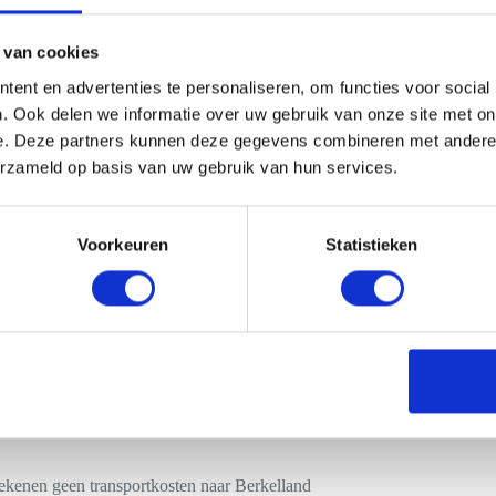
 van cookies
 smoothiebar op locatie in Berkelland
ent en advertenties te personaliseren, om functies voor social
aat om een verjaardag, personeelsfeest of congres in Berkelland, wij h
. Ook delen we informatie over uw gebruik van onze site met on
 jouw wensen. Waarom is dit zo? Dit komt omdat wij zeer veel verschill
e. Deze partners kunnen deze gegevens combineren met andere i
die precies goed is voor jouw evenement. Onze bartenders kunnen ook pr
erzameld op basis van uw gebruik van hun services.
 heeft. Dat is geen probleem.
eggen we collectief met jou welke smoothies we aan de bezoek servere
 min mogelijk voedingsstoffen verloren gaan. Maar waarom een smoothie
ers? Omdat onze bars:
Voorkeuren
Statistieken
baar zijn op vrijwel iedere locatie
ikbaar zijn in diverse stijlen en formaten
oor beurzen en congressen speciale bars hebben
dig te personaliseren zijn met jouw logo of tekst
anent bemand worden door enthousiaste bartenders
ekleed worden met vazen met vers fruit
ien zijn van alles wat nodig is, zoals ook glaswerk of disposables
ekenen geen transportkosten naar Berkelland