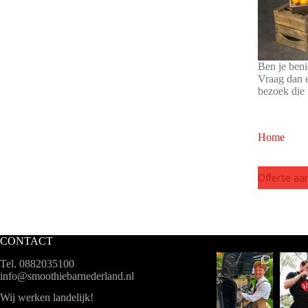
Ben je ben
Vraag dan e
bezoek die 
Home
Offerte aa
CONTACT
Tel. 0882035100
info@smoothiebarnederland.nl
Wij werken landelijk!