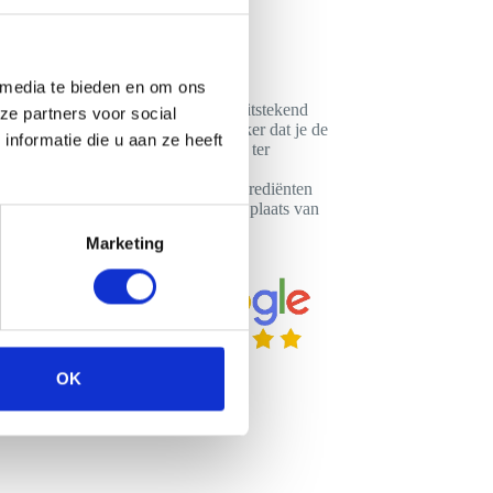
 media te bieden en om ons
ebben steevast een smoothiebar die uitstekend
ze partners voor social
ende barren hebben.. Zo weet je zeker dat je de
nformatie die u aan ze heeft
ima werken op een bar die u zelf al ter
n. hierna. Wij werken met verse ingrediënten
bar in Berkelland bij ons huren in plaats van
Marketing
OK