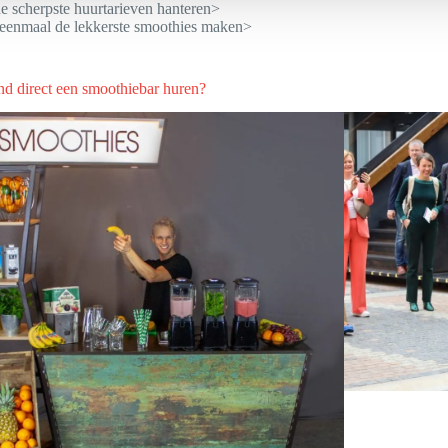
e scherpste huurtarieven hanteren>
eenmaal de lekkerste smoothies maken>
nd direct een smoothiebar huren?