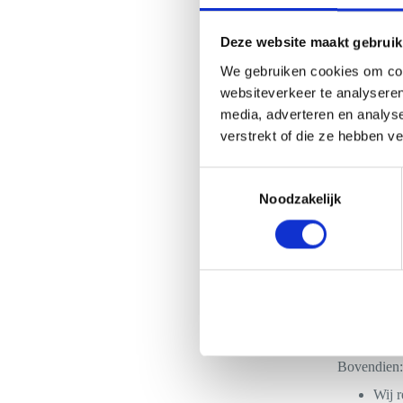
Deze website maakt gebruik
Een mobiele
We gebruiken cookies om cont
Of het nu g
websiteverkeer te analyseren
aansluit op
media, adverteren en analys
bar krijgt 
verstrekt of die ze hebben v
beschikking
Graag overl
zodat er zo
T
ergens and
Noodzakelijk
o
Inzet
e
Besch
s
We v
Volle
t
perm
e
Aang
m
Voorz
m
i
Bovendien:
n
g
Wij r