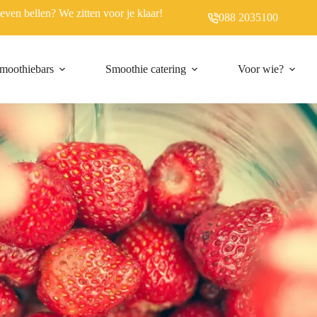
r even bellen? We zitten voor je klaar!
088 2035100
moothiebars
Smoothie catering
Voor wie?