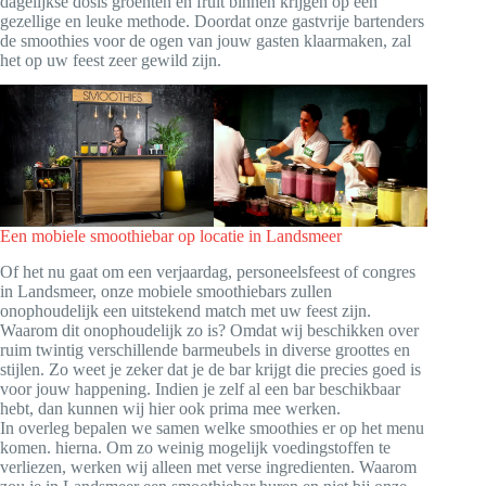
dagelijkse dosis groenten en fruit binnen krijgen op een
gezellige en leuke methode. Doordat onze gastvrije bartenders
de smoothies voor de ogen van jouw gasten klaarmaken, zal
het op uw feest zeer gewild zijn.
Een mobiele smoothiebar op locatie in Landsmeer
Of het nu gaat om een verjaardag, personeelsfeest of congres
in Landsmeer, onze mobiele smoothiebars zullen
onophoudelijk een uitstekend match met uw feest zijn.
Waarom dit onophoudelijk zo is? Omdat wij beschikken over
ruim twintig verschillende barmeubels in diverse groottes en
stijlen. Zo weet je zeker dat je de bar krijgt die precies goed is
voor jouw happening. Indien je zelf al een bar beschikbaar
hebt, dan kunnen wij hier ook prima mee werken.
In overleg bepalen we samen welke smoothies er op het menu
komen. hierna. Om zo weinig mogelijk voedingstoffen te
verliezen, werken wij alleen met verse ingredienten. Waarom