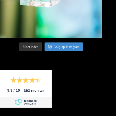
Meer laden
Volg op Instagram
/
9.3
10
693 reviews