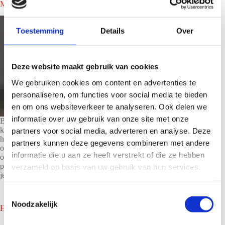
Meteen een smoothiebar huren in Landsmeer?
Toestemming
Details
Over
Deze website maakt gebruik van cookies
We gebruiken cookies om content en advertenties te
personaliseren, om functies voor social media te bieden
en om ons websiteverkeer te analyseren. Ook delen we
informatie over uw gebruik van onze site met onze
Ben je nieuwsgierig naar wat we voor jouw evenement
kunnen betekenen en wat het kost om een smoothiebar te
partners voor social media, adverteren en analyse. Deze
huren in Landsmeer? Neem dan vrijblijvend contact met ons
partners kunnen deze gegevens combineren met andere
op. Vervolgens zul je binnen 24 uur een offerte op maat van
informatie die u aan ze heeft verstrekt of die ze hebben
ons toegestuurd krijgen.Bij ons ben je verzekerd van de beste
prijs/kwaliteitsverhouding en onze liefde voor smoothies proef
verzameld op basis van uw gebruik van hun services.
je terug.
T
Noodzakelijk
o
Home
e