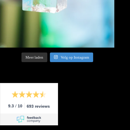
Meer laden
Volg op Instagram
/
9.3
10
693 reviews