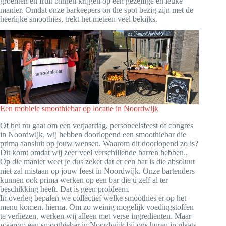
groenten en fruit binnen krijgen op een gezellige en leuke
manier. Omdat onze barkeepers on the spot bezig zijn met de
heerlijke smoothies, trekt het meteen veel bekijks.
Een mobiele smoothiebar op locatie in Noordwijk
Of het nu gaat om een verjaardag, personeelsfeest of congres
in Noordwijk, wij hebben doorlopend een smoothiebar die
prima aansluit op jouw wensen. Waarom dit doorlopend zo is?
Dit komt omdat wij zeer veel verschillende barren hebben..
Op die manier weet je dus zeker dat er een bar is die absoluut
niet zal mistaan op jouw feest in Noordwijk. Onze bartenders
kunnen ook prima werken op een bar die u zelf al ter
beschikking heeft. Dat is geen probleem.
In overleg bepalen we collectief welke smoothies er op het
menu komen. hierna. Om zo weinig mogelijk voedingstoffen
te verliezen, werken wij alleen met verse ingredienten. Maar
waarom een smoothiebar in Noordwijk bij ons huren in plaats