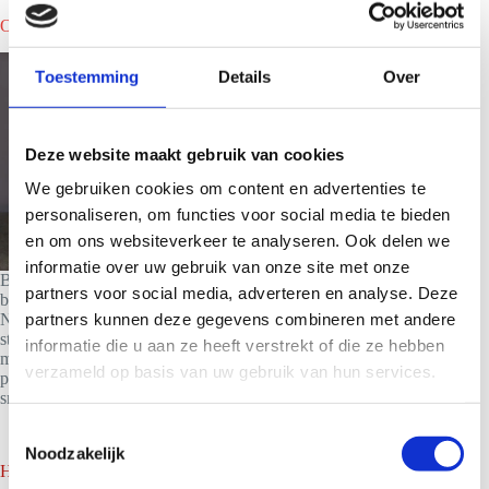
Onmiddellijk een smoothiebar huren in Noordwijk?
Toestemming
Details
Over
Deze website maakt gebruik van cookies
We gebruiken cookies om content en advertenties te
personaliseren, om functies voor social media te bieden
en om ons websiteverkeer te analyseren. Ook delen we
informatie over uw gebruik van onze site met onze
Ben je nieuwsgierig naar wat we voor jouw belevenis kunnen
partners voor social media, adverteren en analyse. Deze
betekenen en wat het kost om een smoothiebar te huren in
partners kunnen deze gegevens combineren met andere
Noordwijk? Neem dan vrijblijvend contact met ons op. Wij
sturen je dan binnen 24 uur een vrijblijvend voorstel op
informatie die u aan ze heeft verstrekt of die ze hebben
maat.Bij ons ben je verzekerd van de beste
verzameld op basis van uw gebruik van hun services.
prijs/kwaliteitsverhouding en onze genegenheid voor
smoothies proef je terug.
T
Noodzakelijk
o
Home
e