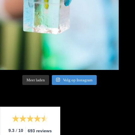
Meer laden
Volg op Instagram
/
9.3
10
693 reviews