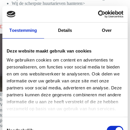
Wij de scherpste huurtarieven hanteren>
Nou eenmaal de lekkerste smoothies maken>
Direct een smoothiebar huren in Weststellingwerf?
Toestemming
Details
Over
Deze website maakt gebruik van cookies
We gebruiken cookies om content en advertenties te
personaliseren, om functies voor social media te bieden
en om ons websiteverkeer te analyseren. Ook delen we
informatie over uw gebruik van onze site met onze
partners voor social media, adverteren en analyse. Deze
Ben je benieuwd naar wat we voor jouw happening kunnen
partners kunnen deze gegevens combineren met andere
betekenen en wat het kost om een smoothiebar te huren in
informatie die u aan ze heeft verstrekt of die ze hebben
Weststellingwerf? Neem dan vrijblijvend contact met ons op.
verzameld op basis van uw gebruik van hun services.
nadien zul je binnen 24 uur een aanbod op maat van ons
toegestuurd krijgen.Bij ons ben je verzekerd van de beste
prijs/kwaliteitsverhouding en onze genegenheid voor
T
smoothies proef je terug.