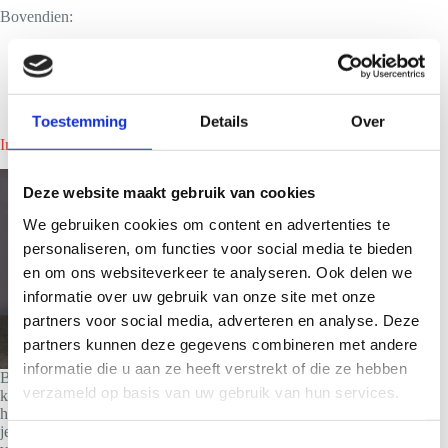
Bovendien:
Wij rekenen geen transportkosten naar Wormerland
Wij de scherpste huurtarieven hanteren>
Nou eenmaal de lekkerste smoothies maken>
Toestemming
Details
Over
In Wormerland direct een smoothiebar huren?
Deze website maakt gebruik van cookies
We gebruiken cookies om content en advertenties te
personaliseren, om functies voor social media te bieden
en om ons websiteverkeer te analyseren. Ook delen we
informatie over uw gebruik van onze site met onze
partners voor social media, adverteren en analyse. Deze
partners kunnen deze gegevens combineren met andere
informatie die u aan ze heeft verstrekt of die ze hebben
Ben je nieuwsgierig naar wat we voor jouw evenement
verzameld op basis van uw gebruik van hun services.
kunnen betekenen en wat het kost om een smoothiebar te
huren in Wormerland? Vraag dan een aanbod aan. Wij zenden
je dan binnen 24 uur een vrijblijvend voorstel op maat.We
T