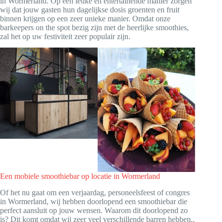
in Wormerland. Op een leuke en entertainende manier zorgen
wij dat jouw gasten hun dagelijkse dosis groenten en fruit
binnen krijgen op een zeer unieke manier. Omdat onze
barkeepers on the spot bezig zijn met de heerlijke smoothies,
zal het op uw festiviteit zeer populair zijn.
Een mobiele smoothiebar op locatie in Wormerland
Of het nu gaat om een verjaardag, personeelsfeest of congres
in Wormerland, wij hebben doorlopend een smoothiebar die
perfect aansluit op jouw wensen. Waarom dit doorlopend zo
is? Dit komt omdat wij zeer veel verschillende barren hebben..